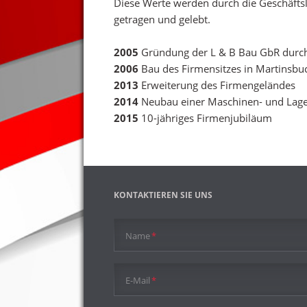
Diese Werte werden durch die Geschäfts
getragen und gelebt.
2005
Gründung der L & B Bau GbR durch 
2006
Bau des Firmensitzes in Martinsbu
2013
Erweiterung des Firmengeländes
2014
Neubau einer Maschinen- und Lage
2015
10-jähriges Firmenjubiläum
KONTAKTIEREN SIE UNS
Pflichtfeld
Name
*
Pflichtfeld
E-Mail
*