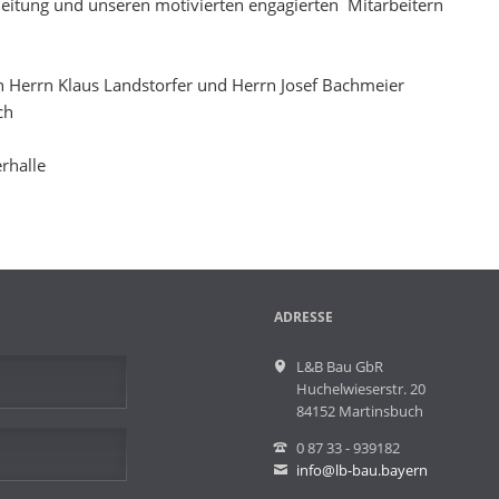
leitung und unseren motivierten engagierten Mitarbeitern
Herrn Klaus Landstorfer und Herrn Josef Bachmeier
ch
rhalle
ADRESSE
L&B Bau GbR
Huchelwieserstr. 20
84152 Martinsbuch
0 87 33 - 939182
info@lb-bau.bayern